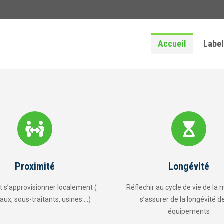
Accueil
Label
Longévité
Faible Cons
Réflechir au cycle de vie de la maison et
Performances énergéti
s’assurer de la longévité de ses
supérieures aux normes
équipements
environneme