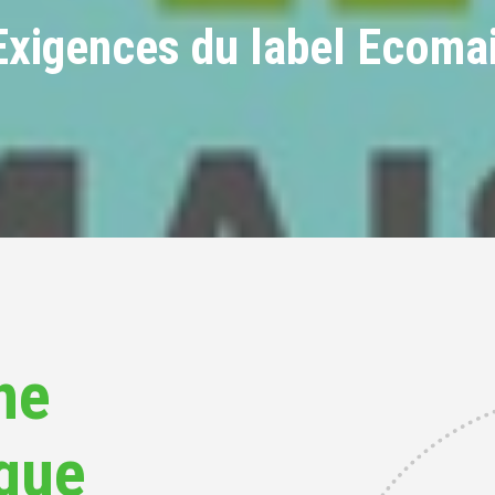
Exigences du label Ecoma
ne
que