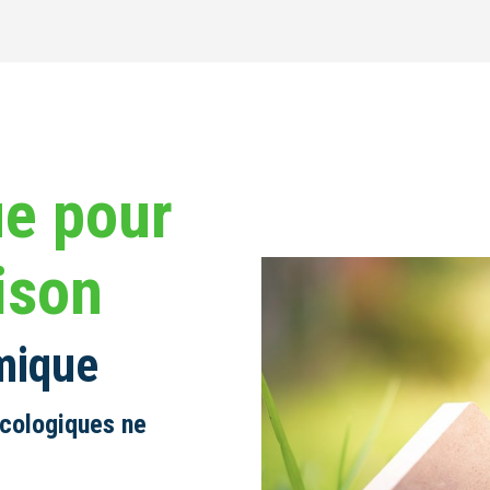
ue pour
ison
mique
écologiques ne