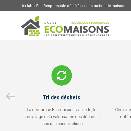
1er label Eco Responsable dédié à la construction de maisons
ts
Proximité
e le tri, le
Choisir et s’approvisionner localement (
n des déchets
matériaux, sous-traitants, usines….)
ions.