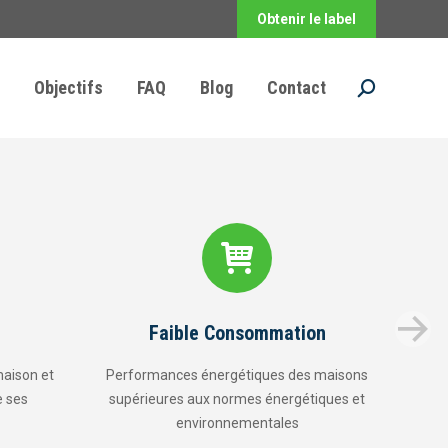
Obtenir le label
Objectifs
FAQ
Blog
Contact
Recherche
:
ommation
Normes
ques des maisons
Strict respect des normes de construction
 énergétiques et
édictées par les autorités
ntales